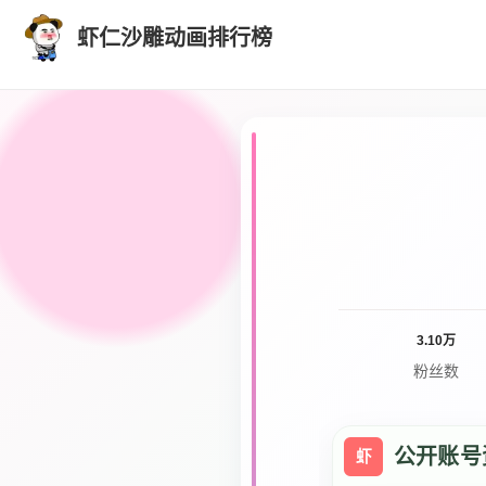
虾仁沙雕动画排行榜
3.10万
粉丝数
公开账号
虾