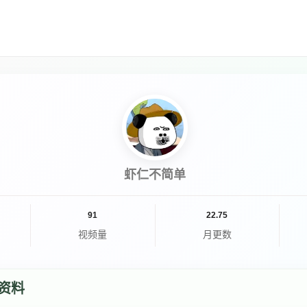
虾仁不简单
91
22.75
视频量
月更数
资料