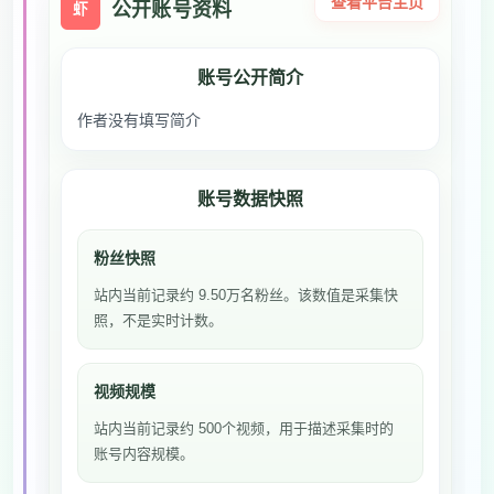
查看平台主页
公开账号资料
虾
账号公开简介
作者没有填写简介
账号数据快照
粉丝快照
站内当前记录约 9.50万名粉丝。该数值是采集快
照，不是实时计数。
视频规模
站内当前记录约 500个视频，用于描述采集时的
账号内容规模。