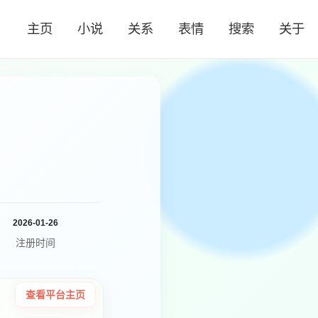
主页
小说
关系
表情
搜索
关于
2026-01-26
注册时间
查看平台主页