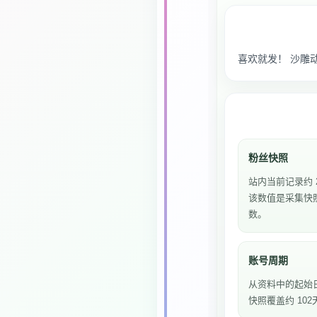
喜欢就发！ 沙雕
粉丝快照
站内当前记录约 
该数值是采集快
数。
账号周期
从资料中的起始
快照覆盖约 102