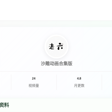
沙雕动画合集版
24
4.8
视频量
月更数
资料