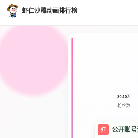
虾仁沙雕动画排行榜
30.10万
粉丝数
公开账号
虾