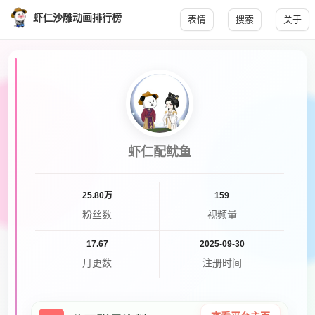
虾仁沙雕动画排行榜
表情
搜索
关于
虾仁配鱿鱼
25.80万
159
粉丝数
视频量
17.67
2025-09-30
月更数
注册时间