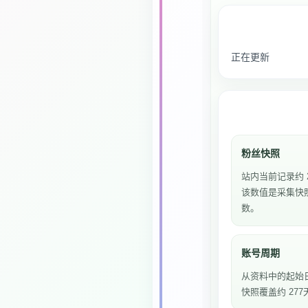
正在更新
粉丝快照
站内当前记录约 
该数值是采集快
数。
账号周期
从资料中的起始
快照覆盖约 277