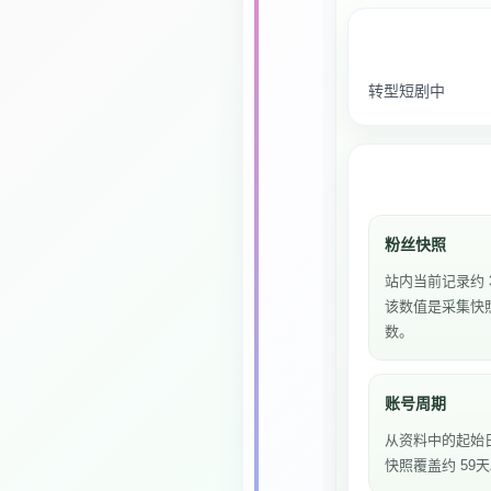
转型短剧中
粉丝快照
站内当前记录约 
该数值是采集快
数。
账号周期
从资料中的起始
快照覆盖约 59