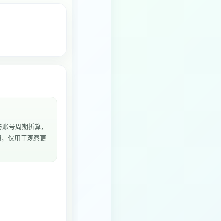
与账号周期折算，
频，仅用于观察更