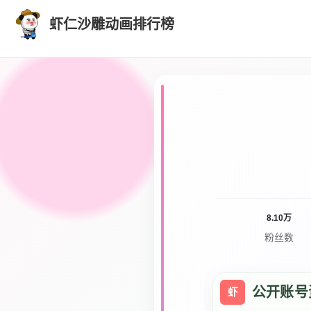
虾仁沙雕动画排行榜
8.10万
粉丝数
公开账号
虾