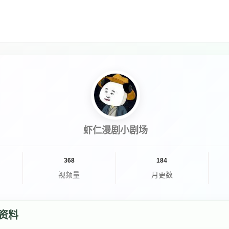
虾仁漫剧小剧场
368
184
视频量
月更数
资料