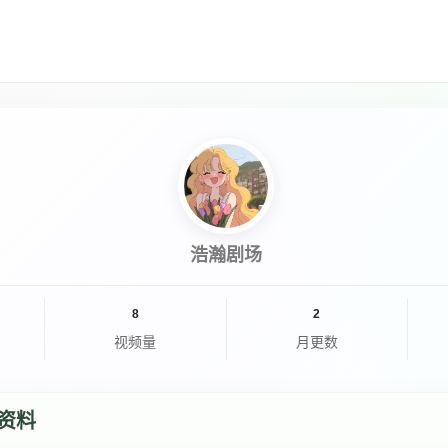
浩瀚剧场
8
2
视频量
月更数
资料