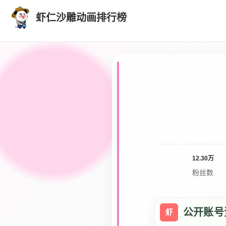
虾仁沙雕动画排行榜
12.30万
粉丝数
公开账号
虾