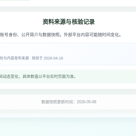
资料来源与核验记录
账号身份、公开简介与数据快照。外部平台内容可能随时间变化。
内容发布来源 · 核验于 2026-04-16
间动态变化，具体数值以平台实时页面为准。
数据快照更新时间：2026-05-08