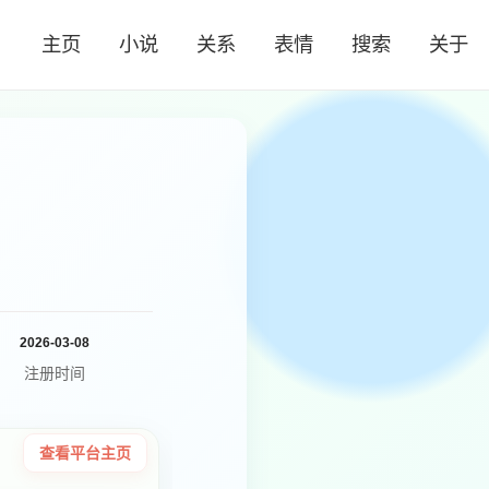
主页
小说
关系
表情
搜索
关于
2026-03-08
注册时间
查看平台主页