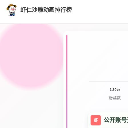
虾仁沙雕动画排行榜
1.30万
粉丝数
公开账号
虾