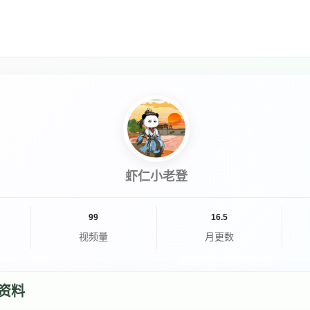
虾仁小老登
99
16.5
视频量
月更数
资料