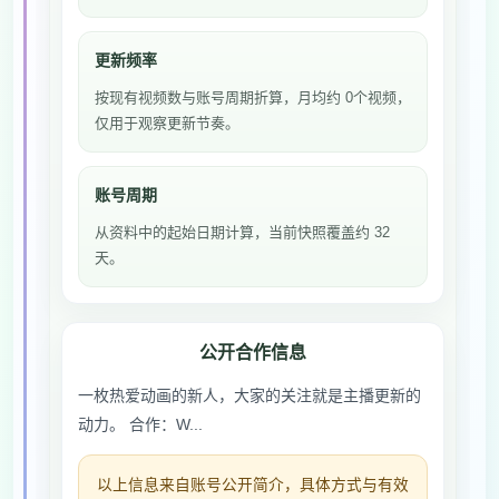
更新频率
按现有视频数与账号周期折算，月均约 0个视频，
仅用于观察更新节奏。
账号周期
从资料中的起始日期计算，当前快照覆盖约 32
天。
公开合作信息
一枚热爱动画的新人，大家的关注就是主播更新的
动力。 合作：W...
以上信息来自账号公开简介，具体方式与有效