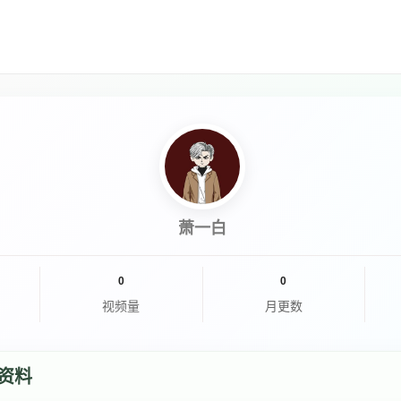
萧一白
0
0
视频量
月更数
资料