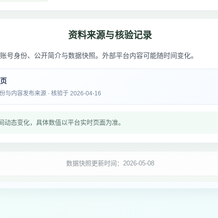
资料来源与核验记录
账号身份、公开简介与数据快照。外部平台内容可能随时间变化。
主页
内容发布来源 · 核验于 2026-04-16
间动态变化，具体数值以平台实时页面为准。
数据快照更新时间：2026-05-08