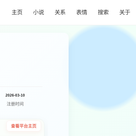
主页
小说
关系
表情
搜索
关于
2026-03-10
注册时间
查看平台主页