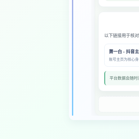
以下链接用于核对
萧一白 - 抖音
账号主页为核心身份与
平台数据会随时