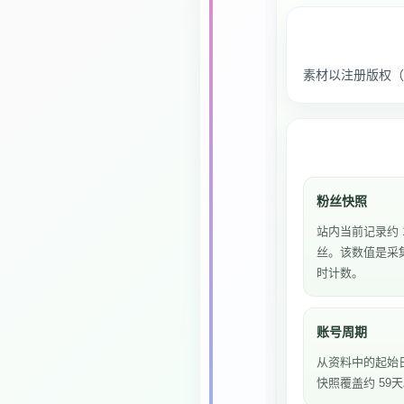
素材以注册版权（
粉丝快照
站内当前记录约 1
丝。该数值是采
时计数。
账号周期
从资料中的起始
快照覆盖约 59