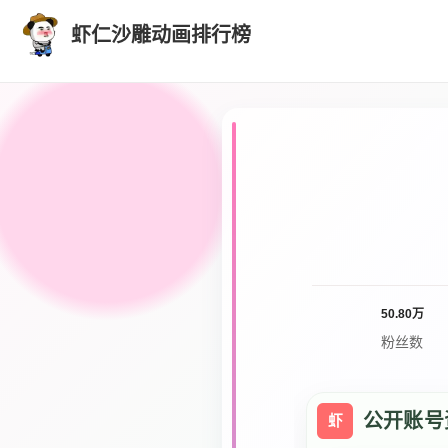
虾仁沙雕动画排行榜
50.80万
粉丝数
公开账号
虾