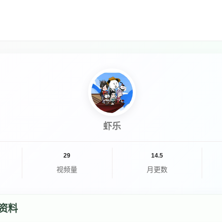
虾乐
29
14.5
视频量
月更数
资料