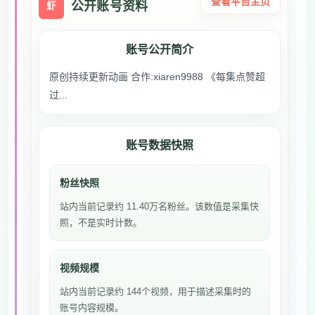
查看平台主页
公开账号资料
虾
账号公开简介
原创持续更新动画 合作:xiaren9988 《每集点赞超
过...
账号数据快照
粉丝快照
站内当前记录约 11.40万名粉丝。该数值是采集快
照，不是实时计数。
视频规模
站内当前记录约 144个视频，用于描述采集时的
账号内容规模。