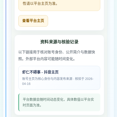
性请以平台主页为准。
查看平台主页
资料来源与核验记录
以下链接用于核对账号身份、公开简介与数据快
照。外部平台内容可能随时间变化。
虾仁不碍事 - 抖音主页
账号主页为核心身份与内容发布来源 · 核验于 2026-
04-16
平台数据会随时间动态变化，具体数值以平台实
时页面为准。