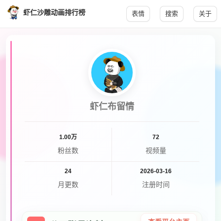
虾仁沙雕动画排行榜
表情
搜索
关于
虾仁布留情
1.00万
72
粉丝数
视频量
24
2026-03-16
月更数
注册时间