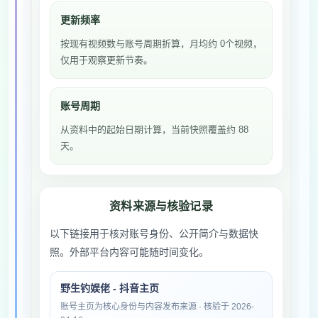
更新频率
按现有视频数与账号周期折算，月均约 0个视频，
仅用于观察更新节奏。
账号周期
从资料中的起始日期计算，当前快照覆盖约 88
天。
资料来源与核验记录
以下链接用于核对账号身份、公开简介与数据快
照。外部平台内容可能随时间变化。
野生钓娱佬 - 抖音主页
账号主页为核心身份与内容发布来源 · 核验于 2026-