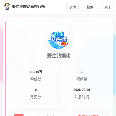
虾仁沙雕动画排行榜
表情
搜索
关于
野生钓娱佬
113.10万
0
粉丝数
视频量
0
2026-02-09
月更数
注册时间