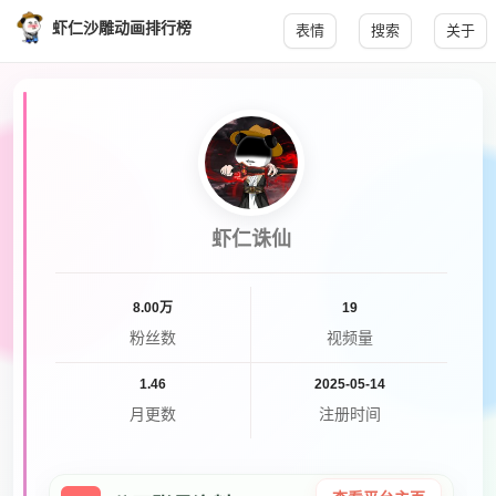
虾仁沙雕动画排行榜
表情
搜索
关于
虾仁诛仙
8.00万
19
粉丝数
视频量
1.46
2025-05-14
月更数
注册时间