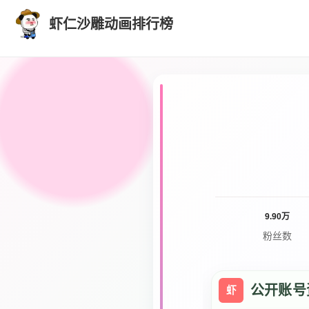
虾仁沙雕动画排行榜
9.90万
粉丝数
公开账号
虾