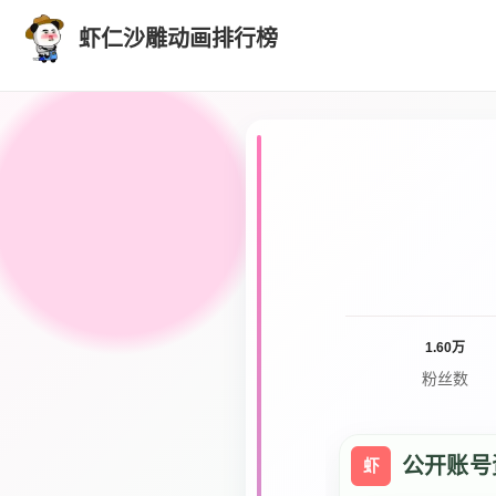
虾仁沙雕动画排行榜
1.60万
粉丝数
公开账号
虾