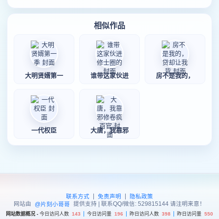
相似作品
大明贤婿第一
谁带这家伙进
房不是我的，
一代权臣
大唐，我靠邪
|
|
联系方式
免责声明
隐私政策
网站由
提供支持 | 联系QQ/微信: 529815144 请注明来意！
@片刻小哥哥
网站数据概况 -
今日访问人数
143
今日访问量
196
昨日访问人数
398
昨日访问量
550