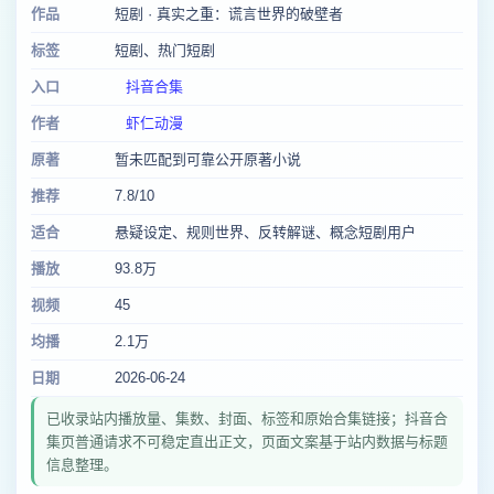
作品
短剧 · 真实之重：谎言世界的破壁者
标签
短剧、热门短剧
入口
抖音合集
作者
虾仁动漫
原著
暂未匹配到可靠公开原著小说
推荐
7.8/10
适合
悬疑设定、规则世界、反转解谜、概念短剧用户
播放
93.8万
视频
45
均播
2.1万
日期
2026-06-24
已收录站内播放量、集数、封面、标签和原始合集链接；抖音合
集页普通请求不可稳定直出正文，页面文案基于站内数据与标题
信息整理。