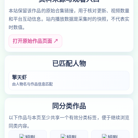
本站保留该作品的原始合集链接，用于核对更新、视频数量
和平台互动信息。站内播放数据是采集时的快照，不代表实
时数值。
打开原始作品页面 ↗
已匹配人物
擎天虾
由人物名与作品信息匹配
同分类作品
以下作品与本页至少共享一个有效分类标签，便于继续浏览
同类内容。