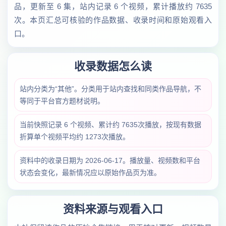
品，更新至 6 集，站内记录 6 个视频，累计播放约 7635
次。本页汇总可核验的作品数据、收录时间和原始观看入
口。
收录数据怎么读
站内分类为“其他”。分类用于站内查找和同类作品导航，不
等同于平台官方题材说明。
当前快照记录 6 个视频、累计约 7635次播放，按现有数据
折算单个视频平均约 1273次播放。
资料中的收录日期为 2026-06-17。播放量、视频数和平台
状态会变化，最新情况应以原始作品页为准。
资料来源与观看入口