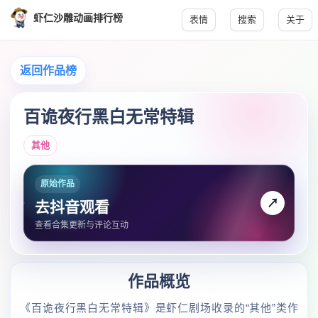
虾仁沙雕动画排行榜
表情
搜索
关于
返回作品榜
百诡夜行黑白无常特辑
其他
原始作品
↗
去抖音观看
查看合集更新与评论互动
作品概览
《百诡夜行黑白无常特辑》是虾仁剧场收录的“其他”类作