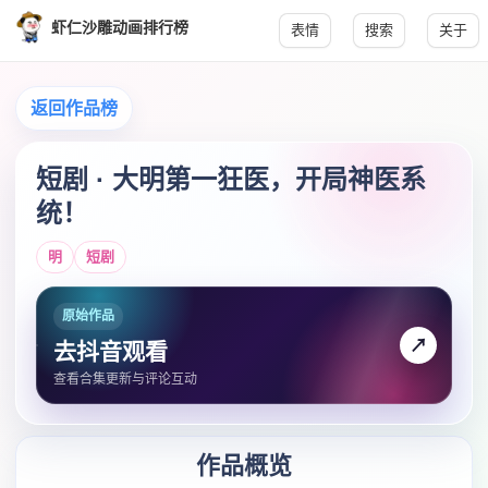
虾仁沙雕动画排行榜
表情
搜索
关于
返回作品榜
短剧 · 大明第一狂医，开局神医系
统！
明
短剧
原始作品
↗
去抖音观看
查看合集更新与评论互动
作品概览