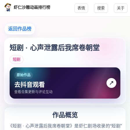
虾仁沙雕动画排行榜
表情
搜索
关于
返回作品榜
短剧 · 心声泄露后我席卷朝堂
短剧
原始作品
↗
去抖音观看
查看合集更新与评论互动
作品概览
《短剧 · 心声泄露后我席卷朝堂》是虾仁剧场收录的“短剧”