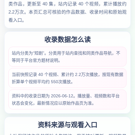
类作品，更新至 40 集，站内记录 40 个视频，累计播放约
2.2万次。本页汇总可核验的作品数据、收录时间和原始观
看入口。
收录数据怎么读
站内分类为“短剧”。分类用于站内查找和同类作品导航，不
等同于平台官方题材说明。
当前快照记录 40 个视频、累计约 2.2万次播放，按现有数据
折算单个视频平均约 550次播放。
资料中的收录日期为 2026-06-12。播放量、视频数和平台
状态会变化，最新情况应以原始作品页为准。
资料来源与观看入口