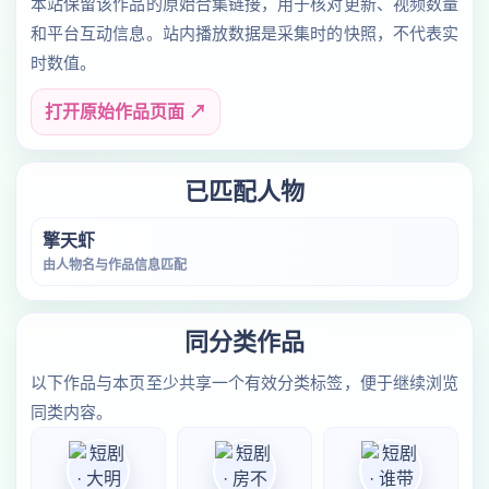
本站保留该作品的原始合集链接，用于核对更新、视频数量
和平台互动信息。站内播放数据是采集时的快照，不代表实
时数值。
打开原始作品页面 ↗
已匹配人物
擎天虾
由人物名与作品信息匹配
同分类作品
以下作品与本页至少共享一个有效分类标签，便于继续浏览
同类内容。