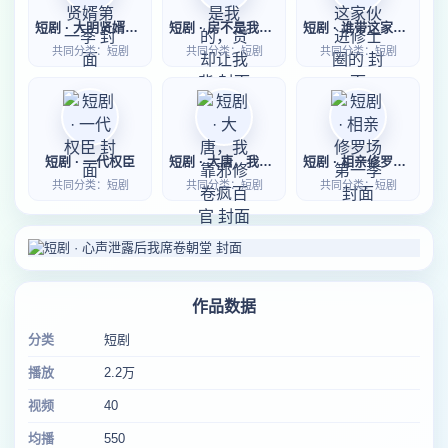
短剧 · 大明贤婿第一季
短剧 · 房不是我的，贷却让我背
短剧 · 谁带这家伙进修士圈的
共同分类：短剧
共同分类：短剧
共同分类：短剧
短剧 · 一代权臣
短剧 · 大唐，我靠邪修卷疯百官
短剧 · 相亲修罗场第一季
共同分类：短剧
共同分类：短剧
共同分类：短剧
作品数据
分类
短剧
播放
2.2万
视频
40
均播
550