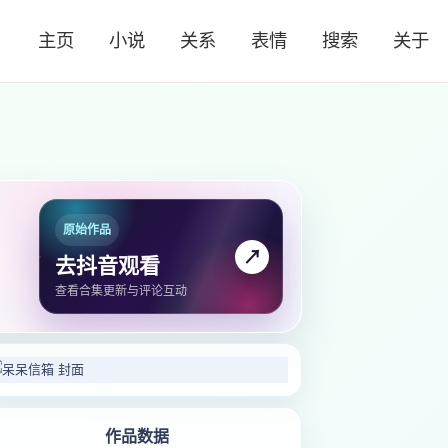
主页
小说
关系
表情
搜索
关于
原始作品
↗
去抖音观看
查看合集更新与评论互动
作品数据