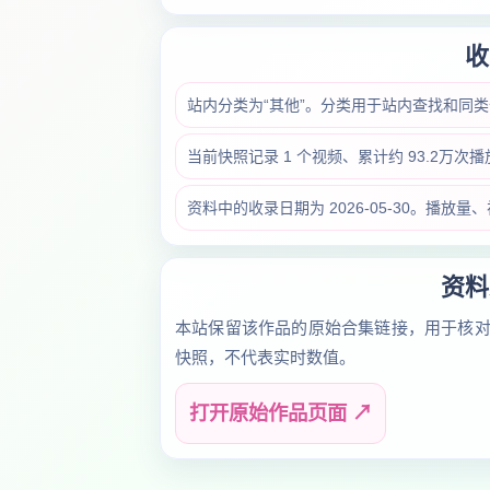
收
站内分类为“其他”。分类用于站内查找和同
当前快照记录 1 个视频、累计约 93.2万次
资料中的收录日期为 2026-05-30。播
资料
本站保留该作品的原始合集链接，用于核
快照，不代表实时数值。
打开原始作品页面 ↗