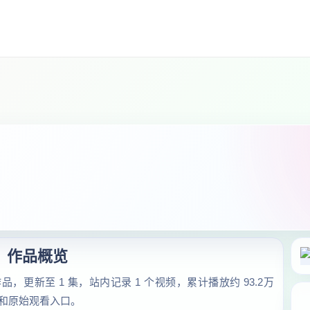
作品概览
，更新至 1 集，站内记录 1 个视频，累计播放约 93.2万
和原始观看入口。