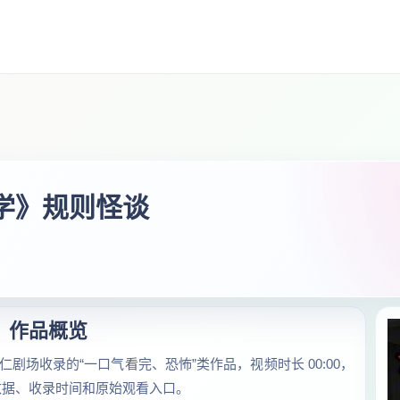
学》规则怪谈
作品概览
场收录的“一口气看完、恐怖”类作品，视频时长 00:00，
数据、收录时间和原始观看入口。