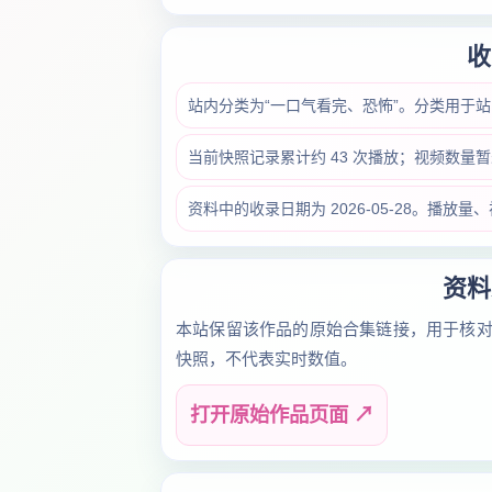
收
站内分类为“一口气看完、恐怖”。分类用于
当前快照记录累计约 43 次播放；视频数量
资料中的收录日期为 2026-05-28。播
资料
本站保留该作品的原始合集链接，用于核
快照，不代表实时数值。
打开原始作品页面 ↗