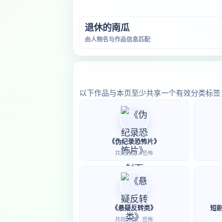
退休的南瓜
由人物名与作品信息匹配
以下作品与本页至少共享一个有效分类标签
《伪纪录恐怖片》
共同分类：恐怖
《悬疑反转类》
短剧
共同分类：恐怖