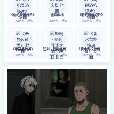
《伪纪录恐怖片》
诡异床榻
《助眠恐怖短片》
共同分类：恐怖
共同分类：恐怖
共同分类：恐怖
《悬疑反转类》
短剧 · 规则怪谈之诡异降临
《裴水留校惊魂夜》
共同分类：恐怖
共同分类：恐怖
共同分类：恐怖