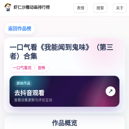
虾仁沙雕动画排行榜
表情
搜索
关于
返回作品榜
一口气看《我能闻到鬼味》（第三
者）合集
一口气看完
恐怖
原始作品
↗
去抖音观看
查看合集更新与评论互动
作品概览