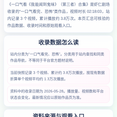
《一口气看《我能闻到鬼味》（第三者）合集》是虾仁剧场
收录的“一口气看完、恐怖”类作品，视频时长 02:18:03，站
内记录 3 个视频，累计播放约 3.8万次。本页汇总可核验的
作品数据、收录时间和原始观看入口。
收录数据怎么读
站内分类为“一口气看完、恐怖”。分类用于站内查找和同类
作品导航，不等同于平台官方题材说明。
当前快照记录 3 个视频、累计约 3.8万次播放，按现有数据
折算单个视频平均约 1.3万次播放。
资料中的收录日期为 2026-05-28。播放量、视频数和平台
状态会变化，最新情况应以原始作品页为准。
资料来源与观看入口