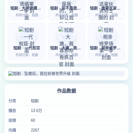
短剧 · 大明贤婿第一季
短剧 · 房不是我的，贷却让我背
短剧 · 谁带这家伙进修士圈的
共同分类：短剧
共同分类：短剧
共同分类：短剧
短剧 · 一代权臣
短剧 · 大唐，我靠邪修卷疯百官
短剧 · 相亲修罗场第一季
共同分类：短剧
共同分类：短剧
共同分类：短剧
作品数据
分类
短剧
播放
13.6万
视频
60
均播
2267