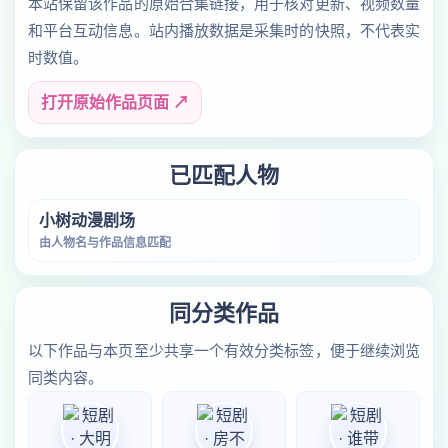
本站保留该作品的原始合集链接，用于核对更新、视频数量
和平台互动信息。站内播放数据是采集时的快照，不代表实
时数值。
打开原始作品页面 ↗
已匹配人物
小树动漫剧场
由人物名与作品信息匹配
同分类作品
以下作品与本页至少共享一个有效分类标签，便于继续浏览
同类内容。