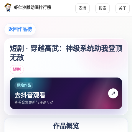
虾仁沙雕动画排行榜
表情
搜索
关于
返回作品榜
短剧 · 穿越高武：神级系统助我登顶
无敌
短剧
原始作品
↗
去抖音观看
查看合集更新与评论互动
作品概览