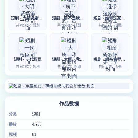
短剧 · 大明贤婿第一季
短剧 · 房不是我的，贷却让我背
短剧 · 谁带这家伙进修士圈的
共同分类：短剧
共同分类：短剧
共同分类：短剧
短剧 · 一代权臣
短剧 · 大唐，我靠邪修卷疯百官
短剧 · 相亲修罗场第一季
共同分类：短剧
共同分类：短剧
共同分类：短剧
作品数据
分类
短剧
播放
4.7万
视频
81