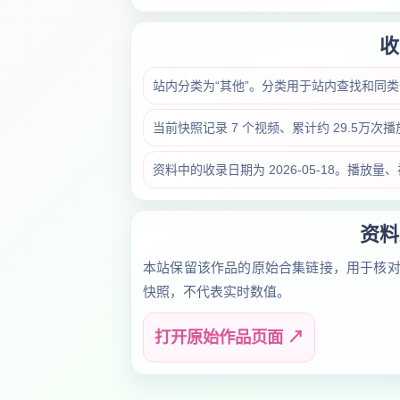
收
站内分类为“其他”。分类用于站内查找和同
当前快照记录 7 个视频、累计约 29.5万次
资料中的收录日期为 2026-05-18。播
资料
本站保留该作品的原始合集链接，用于核
快照，不代表实时数值。
打开原始作品页面 ↗