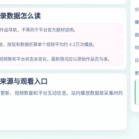
分
录数据怎么读
播
类作品导航，不等同于平台官方题材说明。
视
播放，按现有数据折算单个视频平均约 4.2万次播放。
均
放量、视频数和平台状态会变化，最新情况应以原始作品页为准。
日
更
来源与观看入口
对更新、视频数量和平台互动信息。站内播放数据是采集时的