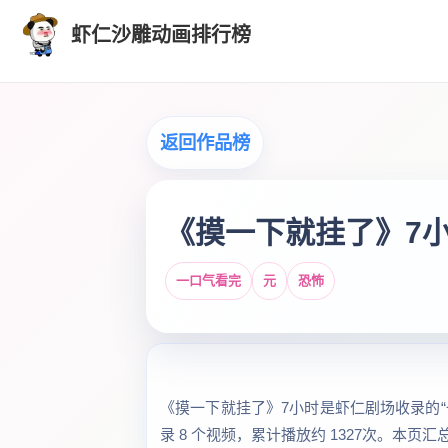
虾仁沙雕动画排行榜
返回作品榜
《摸一下就挂了》7
一口气看完
元
恐怖
《摸一下就挂了》7小时是虾仁剧场收录的“一
录 8 个视频，累计播放约 1327次。本