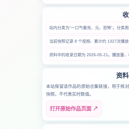
收
站内分类为“一口气看完、元、恐怖”。分类
当前快照记录 8 个视频、累计约 1327次
资料中的收录日期为 2026-05-21。播
资料
本站保留该作品的原始合集链接，用于核
快照，不代表实时数值。
打开原始作品页面 ↗