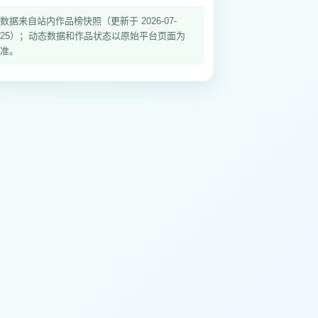
数据来自站内作品榜快照（更新于 2026-07-
25）；动态数据和作品状态以原始平台页面为
准。