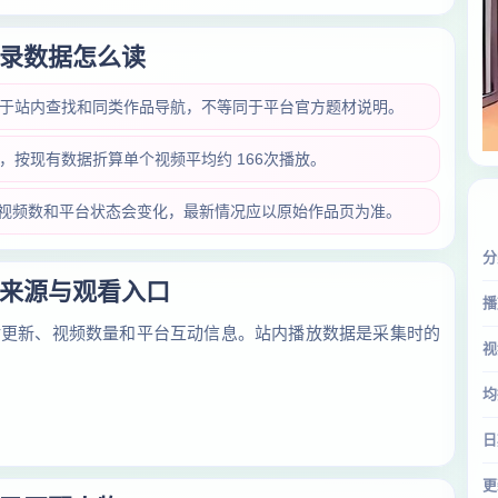
录数据怎么读
用于站内查找和同类作品导航，不等同于平台官方题材说明。
播放，按现有数据折算单个视频平均约 166次播放。
放量、视频数和平台状态会变化，最新情况应以原始作品页为准。
分
来源与观看入口
播
对更新、视频数量和平台互动信息。站内播放数据是采集时的
视
均
日
更