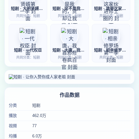
短剧 · 大明贤婿第一季
短剧 · 房不是我的，贷却让我背
短剧 · 谁带这家伙进修士圈的
共同分类：短剧
共同分类：短剧
共同分类：短剧
短剧 · 一代权臣
短剧 · 大唐，我靠邪修卷疯百官
短剧 · 相亲修罗场第一季
共同分类：短剧
共同分类：短剧
共同分类：短剧
作品数据
分类
短剧
播放
462.0万
视频
77
均播
6.0万