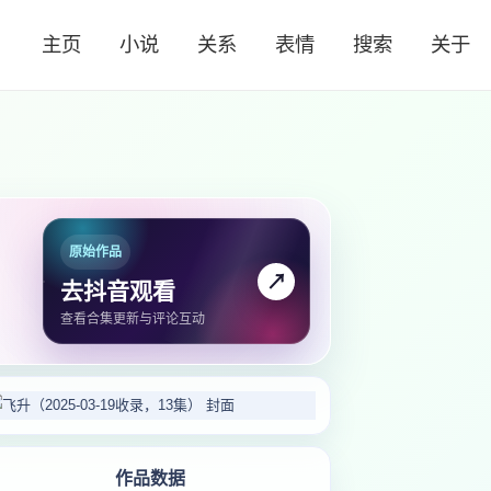
主页
小说
关系
表情
搜索
关于
原始作品
↗
去抖音观看
查看合集更新与评论互动
作品数据