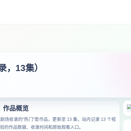
收录，13集）
作品概览
仁剧场收录的“热门”类作品，更新至 13 集，站内记录 13 个视
可核验的作品数据、收录时间和原始观看入口。