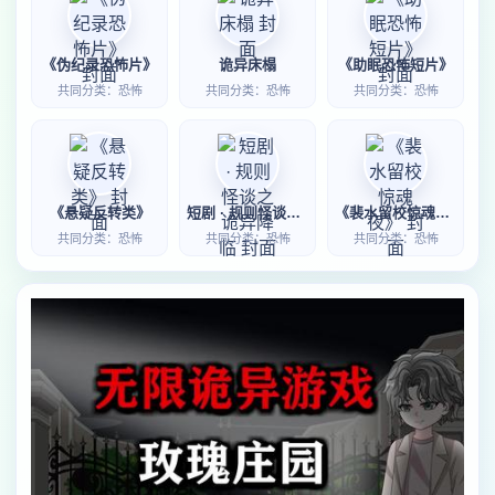
《伪纪录恐怖片》
诡异床榻
《助眠恐怖短片》
共同分类：恐怖
共同分类：恐怖
共同分类：恐怖
《悬疑反转类》
短剧 · 规则怪谈之诡异降临
《裴水留校惊魂夜》
共同分类：恐怖
共同分类：恐怖
共同分类：恐怖