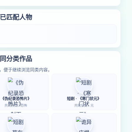
已匹配人物
同分类作品
，便于继续浏览同类内容。
《伪纪录恐怖片》
短剧 · 《寒门状元》
共同分类：恐怖
共同分类：元