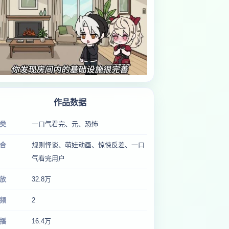
作品数据
类
一口气看完、元、恐怖
合
规则怪谈、萌娃动画、惊悚反差、一口
气看完用户
放
32.8万
频
2
播
16.4万