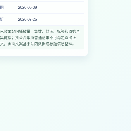
期
2026-05-09
新
2026-07-25
已收录站内播放量、集数、封面、标签和原始合
集链接；抖音合集页普通请求不可稳定直出正
文，页面文案基于站内数据与标题信息整理。