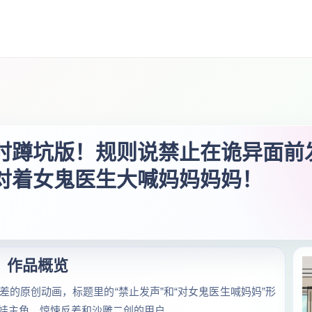
时蹲坑版！规则说禁止在诡异面前
对着女鬼医生大喊妈妈妈妈！
作品概览
的原创动画，标题里的“禁止发声”和“对女鬼医生喊妈妈”形
娃主角、惊悚反差和沙雕二创的用户。