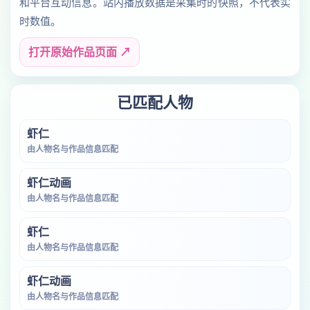
和平台互动信息。站内播放数据是采集时的快照，不代表实
时数值。
打开原始作品页面 ↗
已匹配人物
虾仁
由人物名与作品信息匹配
虾仁动画
由人物名与作品信息匹配
虾仁
由人物名与作品信息匹配
虾仁动画
由人物名与作品信息匹配