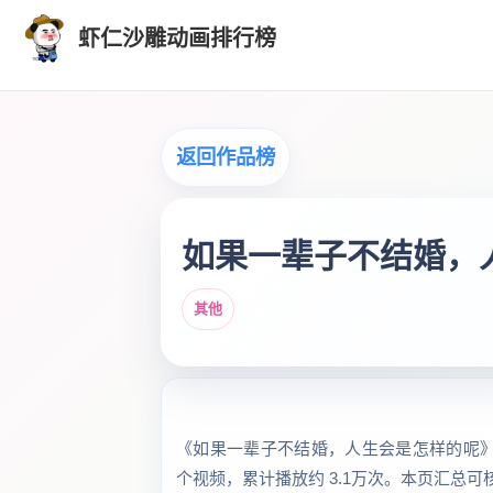
虾仁沙雕动画排行榜
返回作品榜
如果一辈子不结婚，
其他
《如果一辈子不结婚，人生会是怎样的呢》是
个视频，累计播放约 3.1万次。本页汇总