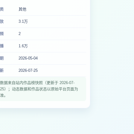
类
其他
放
3.1万
频
2
播
1.6万
期
2026-05-04
新
2026-07-25
数据来自站内作品榜快照（更新于 2026-07-
25）；动态数据和作品状态以原始平台页面为
准。