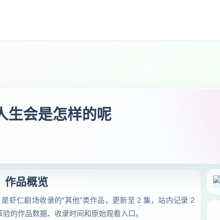
人生会是怎样的呢
作品概览
虾仁剧场收录的“其他”类作品，更新至 2 集，站内记录 2
可核验的作品数据、收录时间和原始观看入口。