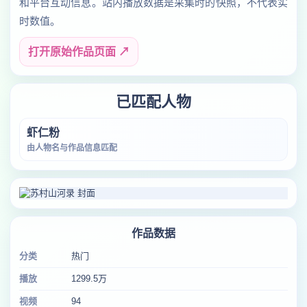
和平台互动信息。站内播放数据是采集时的快照，不代表实
时数值。
打开原始作品页面 ↗
已匹配人物
虾仁粉
由人物名与作品信息匹配
作品数据
分类
热门
播放
1299.5万
视频
94