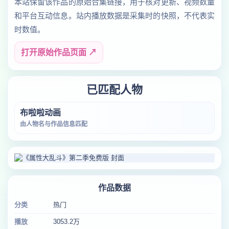
本站保留该作品的原始合集链接，用于核对更新、视频数量
和平台互动信息。站内播放数据是采集时的快照，不代表实
时数值。
打开原始作品页面 ↗
已匹配人物
布啦啦动画
由人物名与作品信息匹配
作品数据
分类
热门
播放
3053.2万