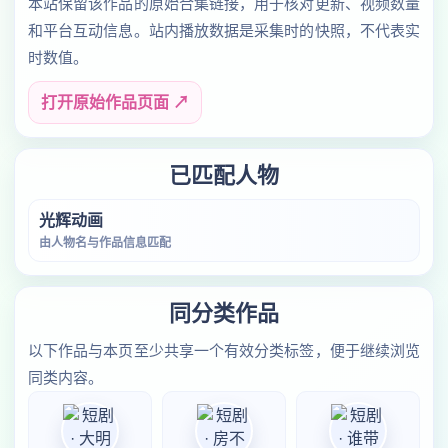
本站保留该作品的原始合集链接，用于核对更新、视频数量
和平台互动信息。站内播放数据是采集时的快照，不代表实
时数值。
打开原始作品页面 ↗
已匹配人物
光辉动画
由人物名与作品信息匹配
同分类作品
以下作品与本页至少共享一个有效分类标签，便于继续浏览
同类内容。