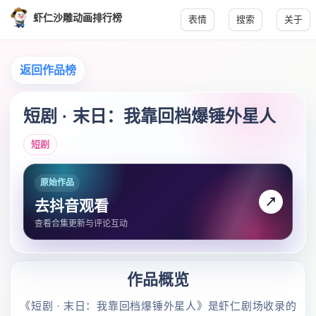
虾仁沙雕动画排行榜
表情
搜索
关于
返回作品榜
短剧 · 末日：我靠回档爆锤外星人
短剧
原始作品
↗
去抖音观看
查看合集更新与评论互动
作品概览
《短剧 · 末日：我靠回档爆锤外星人》是虾仁剧场收录的