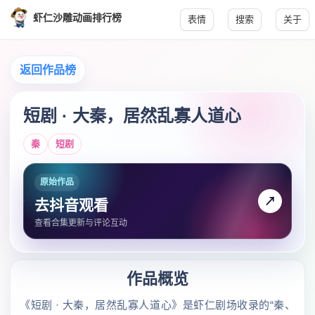
虾仁沙雕动画排行榜
表情
搜索
关于
返回作品榜
短剧 · 大秦，居然乱寡人道心
秦
短剧
原始作品
↗
去抖音观看
查看合集更新与评论互动
作品概览
《短剧 · 大秦，居然乱寡人道心》是虾仁剧场收录的“秦、