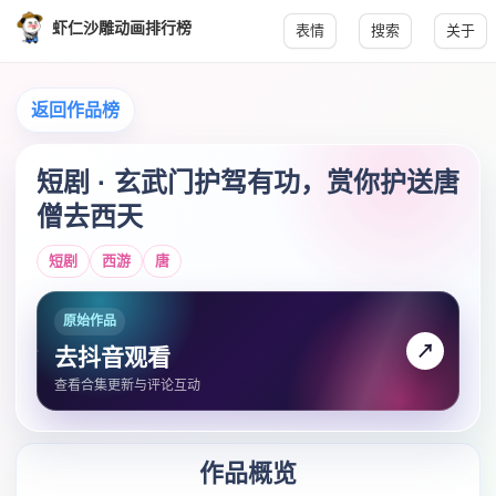
虾仁沙雕动画排行榜
表情
搜索
关于
返回作品榜
短剧 · 玄武门护驾有功，赏你护送唐
僧去西天
短剧
西游
唐
原始作品
↗
去抖音观看
查看合集更新与评论互动
作品概览