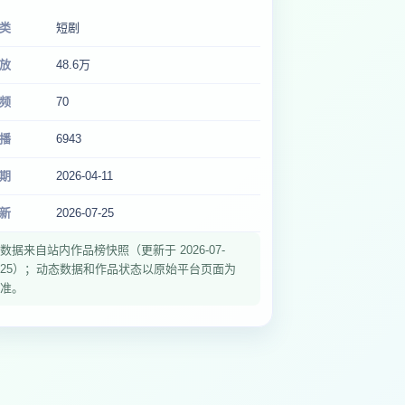
类
短剧
放
48.6万
频
70
播
6943
期
2026-04-11
新
2026-07-25
数据来自站内作品榜快照（更新于 2026-07-
25）；动态数据和作品状态以原始平台页面为
准。