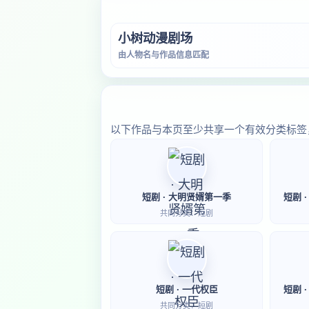
小树动漫剧场
由人物名与作品信息匹配
以下作品与本页至少共享一个有效分类标签
短剧 · 大明贤婿第一季
短剧 
共同分类：短剧
短剧 · 一代权臣
短剧 
共同分类：短剧