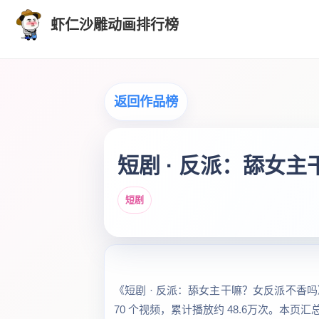
虾仁沙雕动画排行榜
返回作品榜
短剧 · 反派：舔女
短剧
《短剧 · 反派：舔女主干嘛？女反派不香吗
70 个视频，累计播放约 48.6万次。本