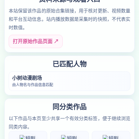
本站保留该作品的原始合集链接，用于核对更新、视频数量
和平台互动信息。站内播放数据是采集时的快照，不代表实
时数值。
打开原始作品页面 ↗
已匹配人物
小树动漫剧场
由人物名与作品信息匹配
同分类作品
以下作品与本页至少共享一个有效分类标签，便于继续浏览
同类内容。