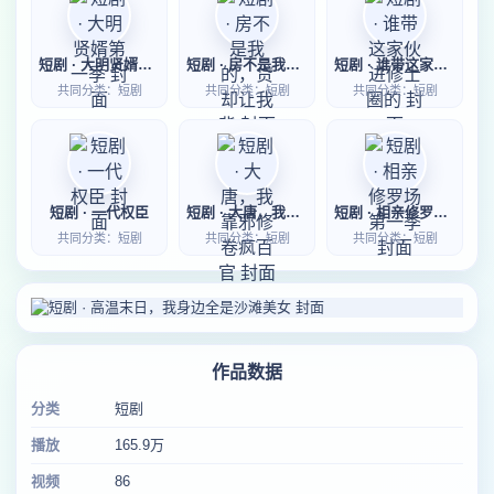
短剧 · 大明贤婿第一季
短剧 · 房不是我的，贷却让我背
短剧 · 谁带这家伙进修士圈的
共同分类：短剧
共同分类：短剧
共同分类：短剧
短剧 · 一代权臣
短剧 · 大唐，我靠邪修卷疯百官
短剧 · 相亲修罗场第一季
共同分类：短剧
共同分类：短剧
共同分类：短剧
作品数据
分类
短剧
播放
165.9万
视频
86