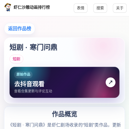
虾仁沙雕动画排行榜
表情
搜索
关于
返回作品榜
短剧 · 寒门问鼎
短剧
原始作品
↗
去抖音观看
查看合集更新与评论互动
作品概览
《短剧 · 寒门问鼎》是虾仁剧场收录的“短剧”类作品，更新