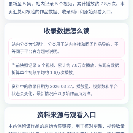
更新至 5 集，站内记录 5 个视频，累计播放约 7.8万次。本
页汇总可核验的作品数据、收录时间和原始观看入口。
收录数据怎么读
站内分类为“短剧”。分类用于站内查找和同类作品导航，不
等同于平台官方题材说明。
当前快照记录 5 个视频、累计约 7.8万次播放，按现有数据
折算单个视频平均约 1.6万次播放。
资料中的收录日期为 2026-03-27。播放量、视频数和平台
状态会变化，最新情况应以原始作品页为准。
资料来源与观看入口
本站保留该作品的原始合集链接，用于核对更新、视频数量