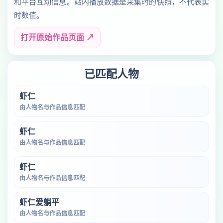
和平台互动信息。站内播放数据是采集时的快照，不代表实
时数值。
打开原始作品页面 ↗
已匹配人物
虾仁
由人物名与作品信息匹配
虾仁
由人物名与作品信息匹配
虾仁
由人物名与作品信息匹配
虾仁爱躺平
由人物名与作品信息匹配