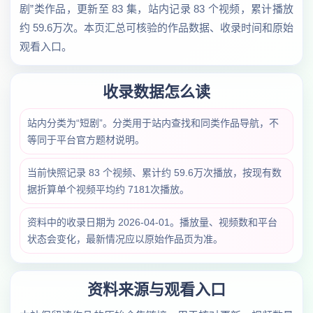
剧”类作品，更新至 83 集，站内记录 83 个视频，累计播放
约 59.6万次。本页汇总可核验的作品数据、收录时间和原始
观看入口。
收录数据怎么读
站内分类为“短剧”。分类用于站内查找和同类作品导航，不
等同于平台官方题材说明。
当前快照记录 83 个视频、累计约 59.6万次播放，按现有数
据折算单个视频平均约 7181次播放。
资料中的收录日期为 2026-04-01。播放量、视频数和平台
状态会变化，最新情况应以原始作品页为准。
资料来源与观看入口