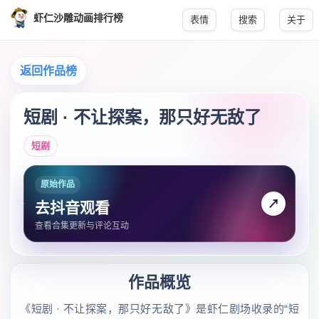
虾仁沙雕动画排行榜
表情
搜索
关于
返回作品榜
短剧 · 不让探案，那只好无敌了
短剧
原始作品
↗
去抖音观看
查看合集更新与评论互动
作品概览
《短剧 · 不让探案，那只好无敌了》是虾仁剧场收录的“短