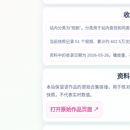
收
站内分类为“短剧”。分类用于站内查找和同
当前快照记录 51 个视频、累计约 602.5
资料中的收录日期为 2026-03-26。播
资料
本站保留该作品的原始合集链接，用于核
快照，不代表实时数值。
打开原始作品页面 ↗