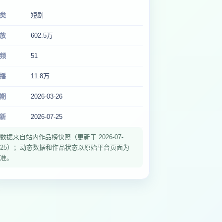
类
短剧
放
602.5万
频
51
播
11.8万
期
2026-03-26
新
2026-07-25
数据来自站内作品榜快照（更新于 2026-07-
25）；动态数据和作品状态以原始平台页面为
准。