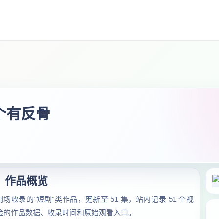
个个有反骨
作品概览
场收录的“短剧”类作品，更新至 51 集，站内记录 51 个视
可核验的作品数据、收录时间和原始观看入口。