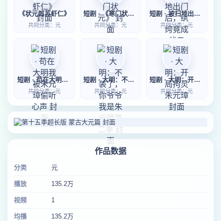
《状元郎苏虾仁》
短剧 · 《寒门状元》
短剧 · 被扫地出门后，纨绔竟成状元了？！
共同分类：元
共同分类：元
共同分类：元
短剧 · 苟在大明我被朱元璋偷听心声
短剧 · 大明：不装了，你爷爷我是朱元璋第二季
短剧 · 大明：开局拘灵朱元璋
共同分类：元
共同分类：元
共同分类：元
作品数据
分类
元
播放
135.2万
视频
1
均播
135.2万